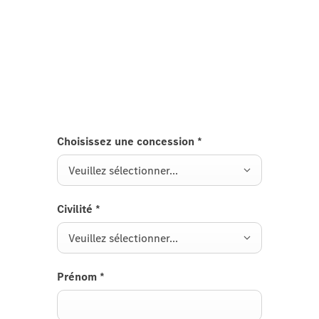
Essayez le Nouvel EQB.
Envoyez-nous une demande d'essai du Nouvel
EQB nous vous répondrons dans les plus brefs
délais.
Choisissez une concession
*
Veuillez sélectionner...
Civilité
*
Veuillez sélectionner...
Prénom
*