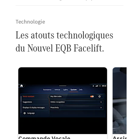
Technologie
Les atouts technologiques
du Nouvel EQB Facelift.
Commande Vocale
Assistan