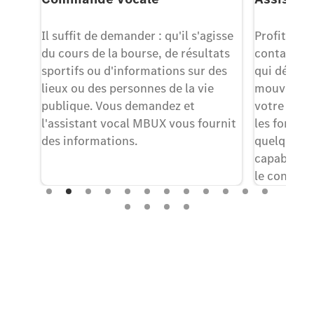
er
Il suffit de demander : qu'il s'agisse
Profitez d
os
du cours de la bourse, de résultats
contact gr
sser
sportifs ou d'informations sur des
qui détecte
es
lieux ou des personnes de la vie
mouvement
e
publique. Vous demandez et
votre bras
n. La
l'assistant vocal MBUX vous fournit
les foncti
des informations.
quelques s
ore
capable de 
le conduct
ce qui vou
menu exact
Faites-en l'expérience sur route.