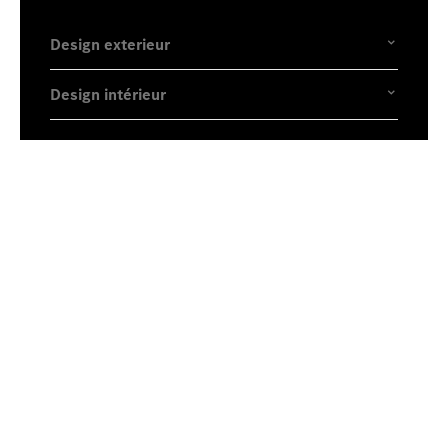
Design exterieur
Design intérieur
Le premier pas vers votre Nouveau Mercedes-
AMG GT Coupé
Restez informés
Vous avez des questions sur le Nouveau
Mercedes-AMG GT Coupé ou voulez tout
simplement rester informé ? Il vous suffit alors
d'utiliser notre formulaire de contact.