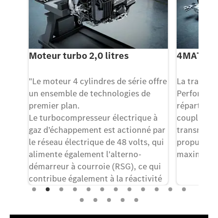
tres
Moteur turbo 2,0 litres
4MATIC+
"Le moteur 4 cylindres de série offre
La transmi
ar
un ensemble de technologies de
Performan
premier plan.
répartitio
Le turbocompresseur électrique à
couple com
roll
gaz d’échappement est actionné par
transmissio
t
le réseau électrique de 48 volts, qui
propulsion
nt
alimente également l'alterno-
maximum de
on
démarreur à courroie (RSG), ce qui
contribue également à la réactivité
de l'unité."