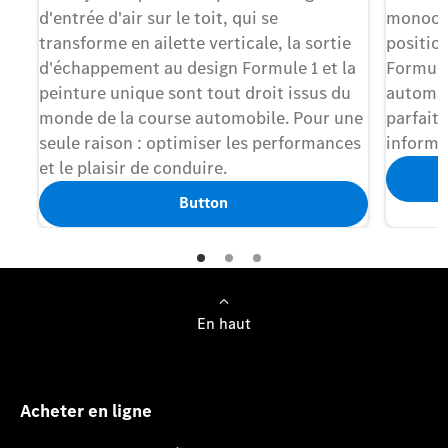
d'entrée d'air sur le toit, qui se
monocoq
transforme en ailette verticale, la sortie
position
d'échappement au design Formule 1 et la
Formule
peinture unique sont tout droit issus du
automob
monde de la course automobile. Pour une
parfaite
seule raison : optimiser les performances
informa
et le plaisir de conduire.
Button
En haut
Acheter en ligne