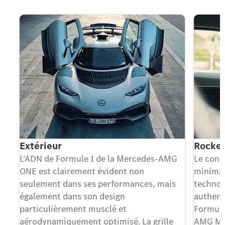
Extérieur
Rocket
L'ADN de Formule 1 de la Mercedes-AMG
Le conc
ONE est clairement évident non
minimali
seulement dans ses performances, mais
technol
également dans son design
authenti
particulièrement musclé et
Formule
aérodynamiquement optimisé. La grille
AMG Mot